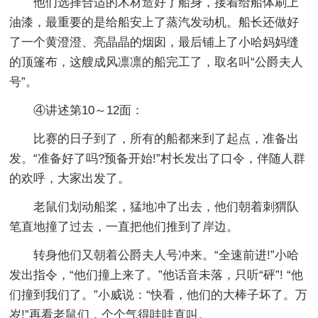
他们选择合适的木材造好了船身，接着给船体刷上
油漆，最重要的是给船安上了蒸汽发动机。船长还做好
了一个黄澄澄、亮晶晶的烟囱，最后铺上了小哈妈妈缝
的顶篷布，这艘成风凛凛的船完工了，取名叫“公爵夫人
号”。
④讲述第10～12面：
比赛的日子到了，所有的船都来到了起点，准备出
发。“准备好了吗?预备开始!”村长发出了口令，伴随人群
的欢呼，大家出发了。
老鼠们划动船桨，猛地冲了出去，他们朝着刺猬队
笔直地撞了过去，一直把他们推到了岸边。
转身他们又朝着公爵夫人号冲来。“全速前进!”小哈
发出指令，“他们撞上来了。”他话音未落，只听“砰”! “他
们撞到我们了。”小威说：“快看，他们的大棒子坏了。万
岁!”再看老鼠们，个个气得哇哇直叫。