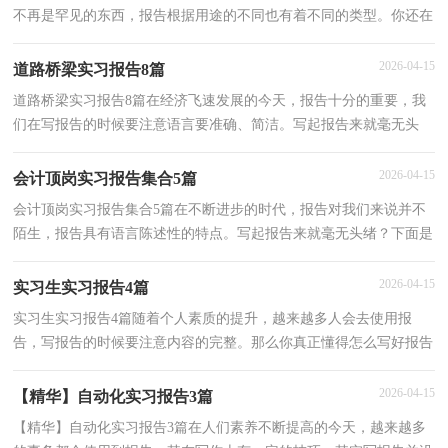
不再是罕见的东西，报告根据用途的不同也有着不同的类型。你还在
对写报告感到一筹莫展吗？下面是小编精心整理的道
2026-04-15
道路桥梁实习报告8篇
道路桥梁实习报告8篇在经济飞速发展的今天，报告十分的重要，我
们在写报告的时候要注意语言要准确、简洁。写起报告来就毫无头
绪？下面是小编为大家收集的道路桥梁实习报告8篇，仅供
2026-04-15
会计顶岗实习报告集合5篇
会计顶岗实习报告集合5篇在不断进步的时代，报告对我们来说并不
陌生，报告具有语言陈述性的特点。写起报告来就毫无头绪？下面是
小编精心整理的会计顶岗实习报告5篇，仅供参考，希望能
2026-04-15
实习生实习报告4篇
实习生实习报告4篇随着个人素质的提升，越来越多人会去使用报
告，写报告的时候要注意内容的完整。那么你真正懂得怎么写好报告
吗？下面是小编精心整理的实习生实习报告4篇，欢迎阅读
2026-04-15
【精华】自动化实习报告3篇
【精华】自动化实习报告3篇在人们素养不断提高的今天，越来越多