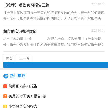
2026-04-01
【推荐】餐饮实习报告三篇
【推荐】餐饮实习报告三篇在经济飞速发展的今天，报告对我们来说
并不陌生，报告具有语言陈述性的特点。为了让您不再为写报告头
疼，下面是小编为大家收集的餐饮实习报告3篇，欢迎阅
2026-04-01
超市的实习报告3篇
超市的实习报告3篇 在现在社会，报告使用的次数愈发增
长，报告中涉及到专业性术语要解释清楚。我们应当如何写报告呢？
以下是小编整理的超市的实习报告3篇，仅供参考
首页
上一页
1
热门推荐
2
3
4
5
下一页
尾页
幼师顶岗实习报告
1
实用的钳工实习报告4篇
2
小学教育实习报告
3