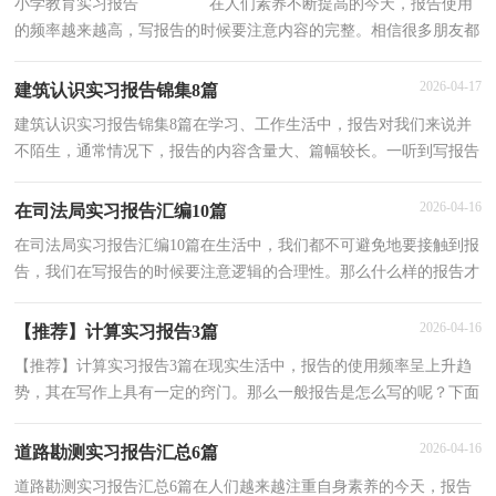
小学教育实习报告 在人们素养不断提高的今天，报告使用
的频率越来越高，写报告的时候要注意内容的完整。相信很多朋友都
对写报告感到非常苦恼吧，下面是小编精心整
2026-04-17
建筑认识实习报告锦集8篇
建筑认识实习报告锦集8篇在学习、工作生活中，报告对我们来说并
不陌生，通常情况下，报告的内容含量大、篇幅较长。一听到写报告
就拖延症懒癌齐复发？以下是小编整理的建筑认识实习
2026-04-16
在司法局实习报告汇编10篇
在司法局实习报告汇编10篇在生活中，我们都不可避免地要接触到报
告，我们在写报告的时候要注意逻辑的合理性。那么什么样的报告才
是有效的呢？以下是小编精心整理的在司法局实习报
2026-04-16
【推荐】计算实习报告3篇
【推荐】计算实习报告3篇在现实生活中，报告的使用频率呈上升趋
势，其在写作上具有一定的窍门。那么一般报告是怎么写的呢？下面
是小编精心整理的计算实习报告3篇，仅供参考，希望能够
2026-04-16
道路勘测实习报告汇总6篇
道路勘测实习报告汇总6篇在人们越来越注重自身素养的今天，报告