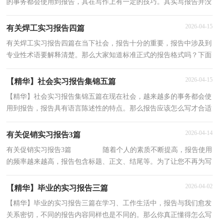
的事务都会使用到报告，其在写作上有一定的技巧。其实写报告并没
有想象中那么难，下面是小编整理的自动化实习报告3
2026-04-15
有关焊工实习报告四篇
有关焊工实习报告四篇在当下社会，报告十分的重要，报告中涉及到
专业性术语要解释清楚。那么大家知道标准正式的报告格式吗？下面
是小编为大家收集的焊工实习报告4篇，希望对大家有
2026-04-15
【精华】社会实习报告集锦五篇
【精华】社会实习报告集锦五篇在现在社会，越来越多的事务都会使
用到报告，报告具有语言陈述性的特点。那么报告应该怎么写才合适
呢？下面是小编精心整理的社会实习报告5篇，欢迎阅
2026-04-14
有关促销实习报告3篇
有关促销实习报告3篇 随着个人的素质不断提高，报告使用
的频率越来越高，报告包含标题、正文、结尾等。为了让您不再为写
报告头疼，下面是小编整理的促销实习报告3
2026-04-02
【精华】毕业的实习报告三篇
【精华】毕业的实习报告三篇在学习、工作生活中，报告与我们愈发
关系密切，不同的报告内容同样也是不同的。那么你真正懂得怎么写