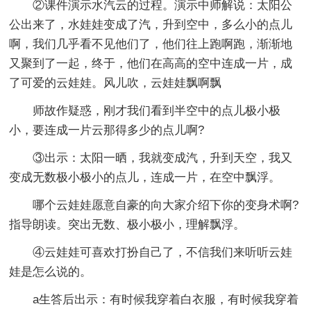
②课件演示水汽云的过程。演示中师解说：太阳公
公出来了，水娃娃变成了汽，升到空中，多么小的点儿
啊，我们几乎看不见他们了，他们往上跑啊跑，渐渐地
又聚到了一起，终于，他们在高高的空中连成一片，成
了可爱的云娃娃。风儿吹，云娃娃飘啊飘
师故作疑惑，刚才我们看到半空中的点儿极小极
小，要连成一片云那得多少的点儿啊?
③出示：太阳一晒，我就变成汽，升到天空，我又
变成无数极小极小的点儿，连成一片，在空中飘浮。
哪个云娃娃愿意自豪的向大家介绍下你的变身术啊?
指导朗读。突出无数、极小极小，理解飘浮。
④云娃娃可喜欢打扮自己了，不信我们来听听云娃
娃是怎么说的。
a生答后出示：有时候我穿着白衣服，有时候我穿着