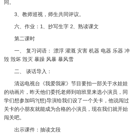
同。
3、教师巡视，师生共同评议。
六、作业：1、抄写生字 2、熟读课文
第二课时
一、 复习词语： 漂浮 灌溉 灾害 机器 电器 乐器 冲
毁 毁坏 毁灭 暴躁 风暴 暴风雪
二、 谈话导入：
清远电视台《我爱我家》节目要拍一部关于水娃娃
的动画片，昨天他们委托老师到咱班里来选小演员，同
学们想参加吗?(想)导演给我们设了一个关卡，他说闯过
关卡的小朋友就能成为合格的小演员，现在我们就开始
闯关吧。
出示课件：抽读文段