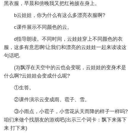
黑衣服，早晨和傍晚我又把红袍披在身上。
b云娃娃，你为什么有这么多漂亮衣服啊?
c课件展示不同颜色的云。
d指导朗读。不同时间，云娃娃穿上不同颜色的衣
服，这多有意思啊!让我们和漂亮的云娃娃一起来读读这
句话吧.
(3)飘浮在天空中的云也会变呢，云娃娃的变身术是
什么啊?云娃娃会变成什么呢?
①生答。
②课件演示云变成雨、雹子、雪。
③小雨点，小雹子，小雪花从天而降的样子一样吗?
咱们来做个找朋友的游戏吧(出示三个词卡：飘下来落下
来 打下来)