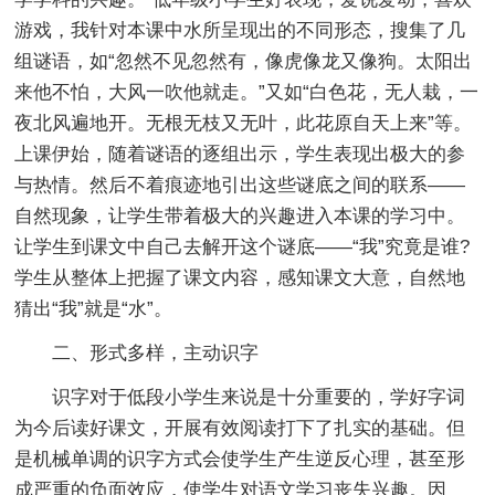
游戏，我针对本课中水所呈现出的不同形态，搜集了几
组谜语，如“忽然不见忽然有，像虎像龙又像狗。太阳出
来他不怕，大风一吹他就走。”又如“白色花，无人栽，一
夜北风遍地开。无根无枝又无叶，此花原自天上来”等。
上课伊始，随着谜语的逐组出示，学生表现出极大的参
与热情。然后不着痕迹地引出这些谜底之间的联系——
自然现象，让学生带着极大的兴趣进入本课的学习中。
让学生到课文中自己去解开这个谜底——“我”究竟是谁?
学生从整体上把握了课文内容，感知课文大意，自然地
猜出“我”就是“水”。
二、形式多样，主动识字
识字对于低段小学生来说是十分重要的，学好字词
为今后读好课文，开展有效阅读打下了扎实的基础。但
是机械单调的识字方式会使学生产生逆反心理，甚至形
成严重的负面效应，使学生对语文学习丧失兴趣。因