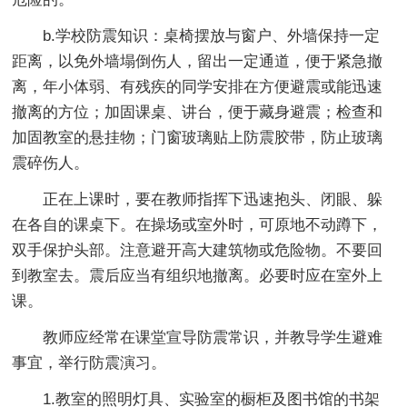
b.学校防震知识：桌椅摆放与窗户、外墙保持一定
距离，以免外墙塌倒伤人，留出一定通道，便于紧急撤
离，年小体弱、有残疾的同学安排在方便避震或能迅速
撤离的方位；加固课桌、讲台，便于藏身避震；检查和
加固教室的悬挂物；门窗玻璃贴上防震胶带，防止玻璃
震碎伤人。
正在上课时，要在教师指挥下迅速抱头、闭眼、躲
在各自的课桌下。在操场或室外时，可原地不动蹲下，
双手保护头部。注意避开高大建筑物或危险物。不要回
到教室去。震后应当有组织地撤离。必要时应在室外上
课。
教师应经常在课堂宣导防震常识，并教导学生避难
事宜，举行防震演习。
1.教室的照明灯具、实验室的橱柜及图书馆的书架