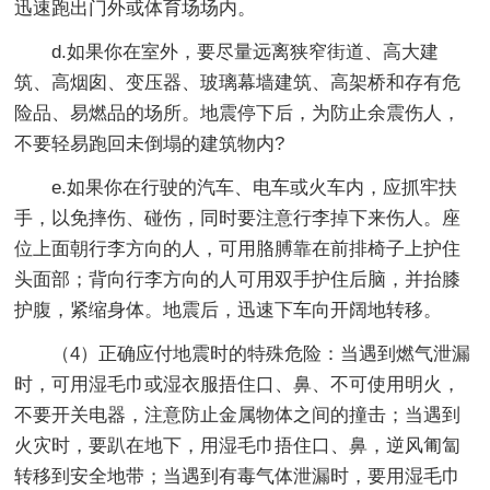
迅速跑出门外或体育场场内。
d.如果你在室外，要尽量远离狭窄街道、高大建
筑、高烟囱、变压器、玻璃幕墙建筑、高架桥和存有危
险品、易燃品的场所。地震停下后，为防止余震伤人，
不要轻易跑回未倒塌的建筑物内?
e.如果你在行驶的汽车、电车或火车内，应抓牢扶
手，以免摔伤、碰伤，同时要注意行李掉下来伤人。座
位上面朝行李方向的人，可用胳膊靠在前排椅子上护住
头面部；背向行李方向的人可用双手护住后脑，并抬膝
护腹，紧缩身体。地震后，迅速下车向开阔地转移。
（4）正确应付地震时的特殊危险：当遇到燃气泄漏
时，可用湿毛巾或湿衣服捂住口、鼻、不可使用明火，
不要开关电器，注意防止金属物体之间的撞击；当遇到
火灾时，要趴在地下，用湿毛巾捂住口、鼻，逆风匍匐
转移到安全地带；当遇到有毒气体泄漏时，要用湿毛巾