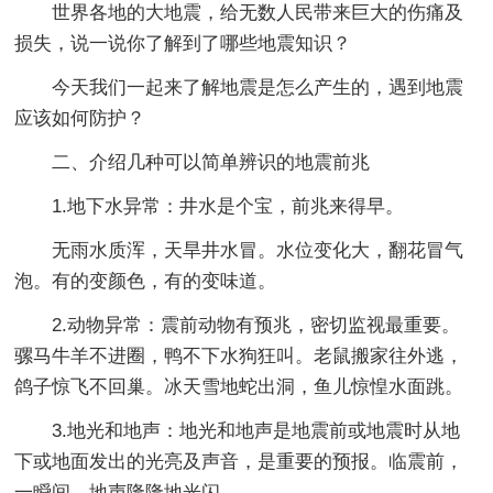
世界各地的大地震，给无数人民带来巨大的伤痛及
损失，说一说你了解到了哪些地震知识？
今天我们一起来了解地震是怎么产生的，遇到地震
应该如何防护？
二、介绍几种可以简单辨识的地震前兆
1.地下水异常：井水是个宝，前兆来得早。
无雨水质浑，天旱井水冒。水位变化大，翻花冒气
泡。有的变颜色，有的变味道。
2.动物异常：震前动物有预兆，密切监视最重要。
骡马牛羊不进圈，鸭不下水狗狂叫。老鼠搬家往外逃，
鸽子惊飞不回巢。冰天雪地蛇出洞，鱼儿惊惶水面跳。
3.地光和地声：地光和地声是地震前或地震时从地
下或地面发出的光亮及声音，是重要的预报。临震前，
一瞬间，地声隆隆地光闪。