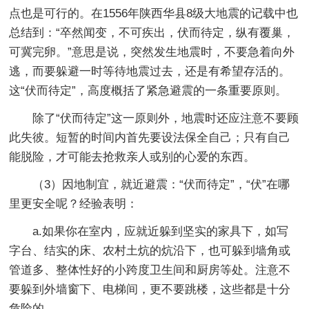
点也是可行的。在1556年陕西华县8级大地震的记载中也
总结到：“卒然闻变，不可疾出，伏而待定，纵有覆巢，
可冀完卵。”意思是说，突然发生地震时，不要急着向外
逃，而要躲避一时等待地震过去，还是有希望存活的。
这“伏而待定”，高度概括了紧急避震的一条重要原则。
除了“伏而待定”这一原则外，地震时还应注意不要顾
此失彼。短暂的时间内首先要设法保全自己；只有自己
能脱险，才可能去抢救亲人或别的心爱的东西。
（3）因地制宜，就近避震：“伏而待定”，“伏”在哪
里更安全呢？经验表明：
a.如果你在室内，应就近躲到坚实的家具下，如写
字台、结实的床、农村土炕的炕沿下，也可躲到墙角或
管道多、整体性好的小跨度卫生间和厨房等处。注意不
要躲到外墙窗下、电梯间，更不要跳楼，这些都是十分
危险的。