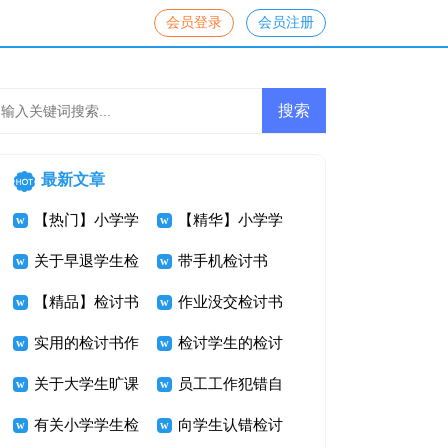
会员登录
会员注册
最新文章
【热门】小学学
【精华】小学学
生检讨书模板合
关于早退学生检
生检讨书4篇
带手机检讨书
集十篇
讨书四篇
【精品】检讨书
作业没交检讨书
作文7篇
实用的检讨书作
检讨学生的检讨
文5篇
关于大学生旷课
书范文合集十篇
员工工作犯错自
检讨书模板合集
有关小学学生检
我反省检讨书
向学生认错检讨