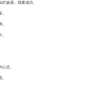
灿烂扬眉，我要成功。
采。
阔。
斗。
的心态。
流。