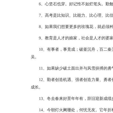
6、心坚石也穿。好记性不如烂笔头。勤
7、高考是比知识、比能力、比心理、比
8、如果我们想要更多的玫瑰花，就必须
9、教育是人才的娘家，社会是人才的婆
10、有事者，事竟成；破釜沉舟，百二
吴。
11、如果缺少破土面出并与风雪拚搏的
12、勤者创造机遇、强者创造力量、勇
成长。
13、冬去春来好景年年有，辞旧迎新成绩
14、今朝灯火阑珊处，何忧无友。它年折