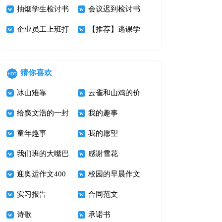
7篇
讨书范文集锦6
抽烟学生检讨书
书范文八篇
会议迟到检讨书
篇
7篇
企业员工上班打
7篇
【推荐】逃课学
瞌睡检讨书
生检讨书范文集
锦七篇
猜你喜欢
冰山难靠
云雀和山鸡的价
给窦文浩的一封
值
我的趣事
信_四年级书信
童年趣事
我的愿望
作文400字
我们班的大嘴巴
感谢雪花
迎奥运作文400
校园的早晨作文
字 加油！奥运
实习报告
600字
合同范文
诗歌
承诺书