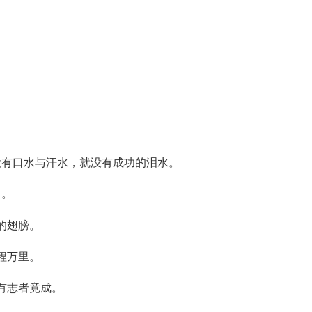
没有口水与汗水，就没有成功的泪水。
中。
的翅膀。
程万里。
有志者竟成。