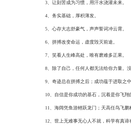
3、让刻苦成为习惯，用汗水浇灌未来。
4、务实基础，厚积薄发。
5、心存大志舒豪气，声声誓词冲云霄。
6、拼搏改变命运，虚度毁灭前途。
7、笑看人生峰高处，唯有磨难多正果。
8、除了自己，任何人都无法给你力量。
9、奇迹总在拼搏之后；成功蕴于进取之
10、自信是你成功的基石，沉着是你飞翔
11、海阔凭鱼游鲤跃龙门；天高任鸟飞鹏
12、世上无难事无心人不就，科学有真谛