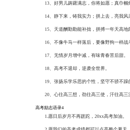
13、好男儿踌躇满志，你将如愿；真巾帼
14、静下来，铸我实力；拼上去，亮我风
15、天道酬勤勤能补拙，拼搏一年天高地
16、不像牛马一样落后，要像野狗一样战
17、无情岁月增中减，有味青春苦后甜。
18、高考不退却，逆袭全世界。
19、张扬乐学乐思的个性，坚守不骄不躁
20、心往高三想，劲往高三使，汗往高三
高考励志语录4
1.愿日后岁月不再蹉跎，20xx高考加油。
2.愿我们的高考成绩都可以点亮整个夏天