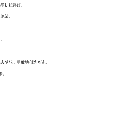
必须耕耘得好。
不绝望。
长。
地去梦想，勇敢地创造奇迹。
来。