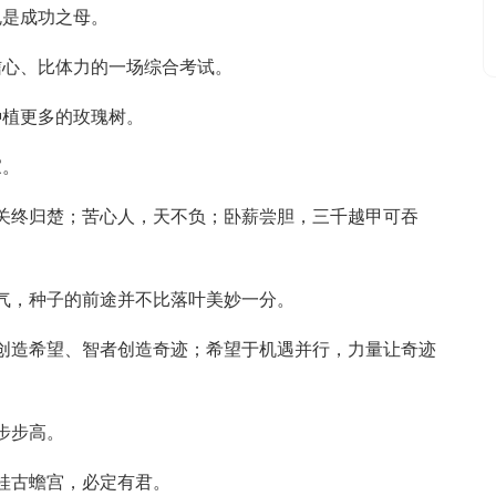
勉是成功之母。
信心、比体力的一场综合考试。
种植更多的玫瑰树。
家。
秦关终归楚；苦心人，天不负；卧薪尝胆，三千越甲可吞
勇气，种子的前途并不比落叶美妙一分。
者创造希望、智者创造奇迹；希望于机遇并行，力量让奇迹
步步高。
桂古蟾宫，必定有君。