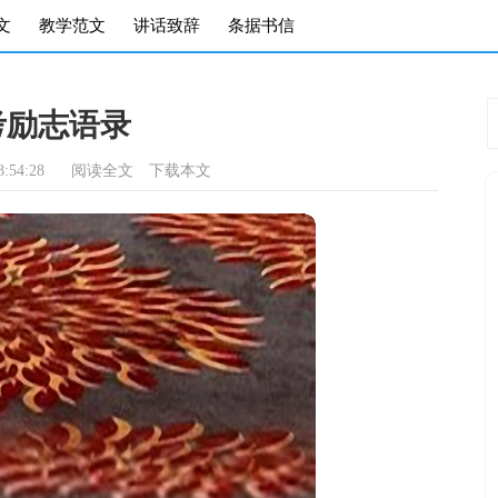
文
教学范文
讲话致辞
条据书信
考励志语录
:54:28
阅读全文
下载本文