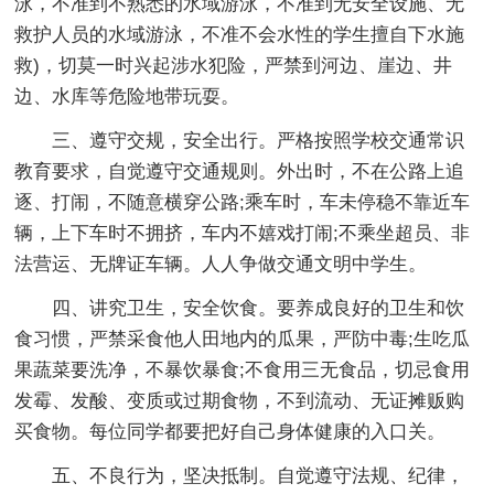
泳，不准到不熟悉的水域游泳，不准到无安全设施、无
救护人员的水域游泳，不准不会水性的学生擅自下水施
救)，切莫一时兴起涉水犯险，严禁到河边、崖边、井
边、水库等危险地带玩耍。
三、遵守交规，安全出行。严格按照学校交通常识
教育要求，自觉遵守交通规则。外出时，不在公路上追
逐、打闹，不随意横穿公路;乘车时，车未停稳不靠近车
辆，上下车时不拥挤，车内不嬉戏打闹;不乘坐超员、非
法营运、无牌证车辆。人人争做交通文明中学生。
四、讲究卫生，安全饮食。要养成良好的卫生和饮
食习惯，严禁采食他人田地内的瓜果，严防中毒;生吃瓜
果蔬菜要洗净，不暴饮暴食;不食用三无食品，切忌食用
发霉、发酸、变质或过期食物，不到流动、无证摊贩购
买食物。每位同学都要把好自己身体健康的入口关。
五、不良行为，坚决抵制。自觉遵守法规、纪律，