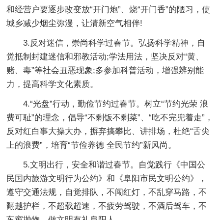
和经营户要逐步改变放“开门炮”、烧“开门香”的陋习，使
城乡减少烟尘弥漫，让清新空气相伴!
3.反对迷信，崇尚科学过春节。
弘扬科学精神，自
觉抵制封建迷信和邪教活动;学法用法，坚决反对“黄、
赌、毒”等社会丑恶现象;多参加科普活动，增强辨别能
力，提高科学文化素质。
4.“光盘”行动，勤俭节约过春节。
树立“节约光荣 浪
费可耻”的理念，倡导“不剩饭不剩菜”、“吃不完兜着走”，
反对红白事大操大办，摒弃搞攀比、讲排场，杜绝“舌尖
上的浪费”，培育“节俭养德 全民节约”新风尚。
5.文明出行，安全和谐过春节。
自觉践行《中国公
民国内旅游文明行为公约》和《阜阳市民文明公约》，
遵守交通法规，自觉排队，不闯红灯，不乱穿马路，不
翻越护栏，不超载超速，不疲劳驾驶，不酒后驾车，不
车窗抛物，做文明有礼阜阳人。