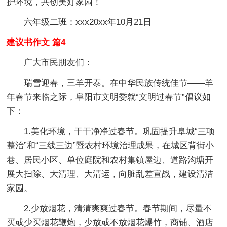
护环境，共创美好家园！
六年级二班：xxx20xx年10月21日
建议书作文 篇4
广大市民朋友们：
瑞雪迎春，三羊开泰。在中华民族传统佳节——羊
年春节来临之际，阜阳市文明委就“文明过春节”倡议如
下：
1.美化环境，干干净净过春节。
巩固提升阜城“三项
整治”和“三线三边”暨农村环境治理成果，在城区背街小
巷、居民小区、单位庭院和农村集镇屋边、道路沟塘开
展大扫除、大清理、大清运，向脏乱差宣战，建设清洁
家园。
2.少放烟花，清清爽爽过春节。
春节期间，尽量不
买或少买烟花鞭炮，少放或不放烟花爆竹，商铺、酒店