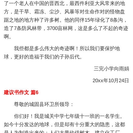
了一个老人在中国的晋西北，最西件利亚大风常来的地
方，是干旱、霜冻、尘沙、风暴等对生命作对的怪物盘
踞之地的地方种了许多树。他的同伴15年绿化了8条沟，
造了7条防风林带，3700亩林网，这是多么了不起的奇迹
啊。
我些都是多么伟大的奇迹啊！所以我们要保护地
球，更好的造福于我们的子孙后代。
三完小学向雨娟
20xx年10月24日
建议书作文 篇6
尊敬的城固县环卫所领导：
你们好！我是城关中学七年级十一班的一名学生。
如今十分发达的地球，但是却有十分重大的隐患，这都
是人为制造出来的：人们大量砍伐树木、建立化工厂、