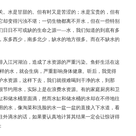
关。水是甘甜的。但有时又是苦涩的；水是宝贵的，但有
它却变得污浊不堪；一切生物都离不开水，但在一些特别
们日日不可或缺的生命之源一—水，我们知道的到底有多
，东多西少，南多北少，缺水的地方很多。而在不缺水的
排入江河湖泊，造成了水资源的严重污染。鱼虾生活在这
这样的水，就会生病，严重影响身体健康。听后，我觉得
护水资源，这样下去，我们就很难喝到干净的水，到那
很节约用水，实际上是在浪费水资源。有的家庭厨房和卫
缸和储水桶里面滴，然而水缸和储水桶的水却在不停地往
用的水，像淘菜和洗脸的水一盆一盆的直接入下水道，看
往外滴水的话，如果要认真地计算其结果一定会让惊讶得
：