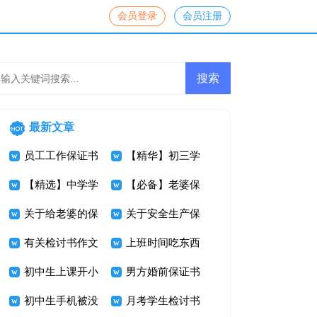
会员登录
会员注册
最新文章
员工工作保证书
【精华】初三学
【精选】中学学
生检讨书3篇
【必备】老婆保
生手机检讨书三
关于给老婆的保
证书三篇
关于安全生产保
篇
证书10篇
有关检讨书作文
证书汇总九篇
上班时间吃东西
集合五篇
初中生上课开小
检讨书
男方婚前保证书
差检讨书
初中生手机被没
月考学生检讨书