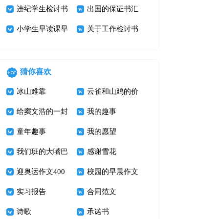
收检讨书
违纪学生检讨书
汇编6篇
出国的保证书汇
3篇
小学生早读课早
编七篇
关于工作检讨书
退检讨书
猜你喜欢
冰山难靠
云雀和山鸡的价
给窦文浩的一封
值
我的趣事
信_四年级书信
童年趣事
我的愿望
作文400字
我们班的大嘴巴
感谢雪花
迎奥运作文400
校园的早晨作文
字 加油！奥运
实习报告
600字
合同范文
诗歌
承诺书