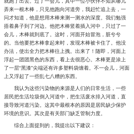
就跑了出去。过了一会儿，其中一位小伙伴不知从哪儿
弄来一根木棒，只见他跑向河道旁，我赶忙追上去，一
问才知道，他是想用木棒来测一测水的深度。我们勉强
捂着鼻子到了河边。他把木棒竖着插入河中，只过了一
会儿，木棒就到底了。这时，河面开始冒泡，脏兮兮
的。当他要把木棒拿起来时，发现木棒被卡住了。他没
办法，使出全力把木棒往上拽。出来了！随即，河面上
浮起一团团黑色的东西，看上去很恶心。木棒更是涂上
了一层“黑漆”尖端还有许多塑料袋缠着。不一会儿，河面
上又浮起了一些乱七八糟的东西。
我认为这些污染物的来源是人们的日常生活，一些
居民把生活垃圾倒入河道中，把生活废水排入河道，直
接导致河道污染。这其中最根本的原因是居民缺少保护
环境的意识。其次是有关部门缺乏管制力度。
综合上面提到的，我提出以下建议：