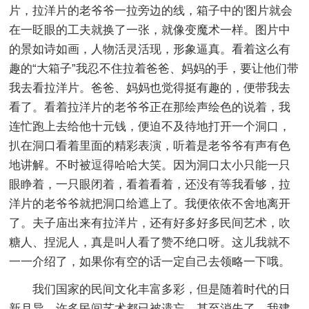
片，拉洋片的老爷爷一拉旁边的线，箱子中的'图片就会
在一眨眼的工夫就换了一张，就像变魔术一样。图片中
的景如诗如画，人物活灵活现，形象逼真。看着这么有
趣的“大箱子”我忍不住拉着爸爸、妈妈的手，要让他们带
我去看拉洋片。爸爸、妈妈也觉得挺有趣的，便带我去
看了。看着拉洋片的老爷爷正在那绘声绘色的说着，我
连忙跑上去给他十元钱，便迫不及待地打开一个洞口，
扒在洞口看着里面的精彩表演，听着是老爷爷有声有色
地讲解。不时被逗得哈哈大笑。因为洞口太小只能一只
眼睁着，一只眼闭着，看着看着，还没有等我看够，拉
洋片的老爷爷就把洞口给遮上了。我便依依不舍地离开
了。夫子庙出来有拉洋片，还有好多好多民间艺术，吹
糖人、捏泥人，真是叫人看了赞不绝口呀。这儿我就不
一一介绍了，如果你有空的话一定自己去领略一下哦。
我们国家的民间文化丰富多彩，但是随着时代的日
新月异，许多民间艺术都已被遗忘，甚至消失了。我建