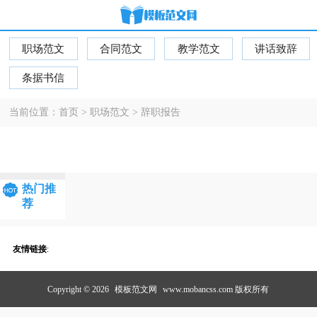
职场范文
合同范文
教学范文
讲话致辞
条据书信
当前位置：
首页
>
职场范文
>
辞职报告
热门推
荐
友情链接
:
Copyright © 2026
模板范文网
www.mobancss.com 版权所有