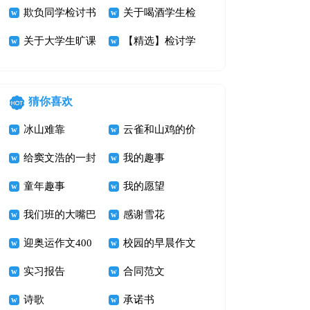
汇编六篇
讨书范文汇编9
欺负同学检讨书
关于喝酒学生检
篇
15篇
关于大学生旷课
讨书模板锦集八
【精选】检讨学
检讨书范文合集
篇
生的检讨书十篇
10篇
猜你喜欢
冰山难靠
云雀和山鸡的价
给窦文浩的一封
值
我的趣事
信_四年级书信
童年趣事
我的愿望
作文400字
我们班的大嘴巴
感谢雪花
迎奥运作文400
校园的早晨作文
字 加油！奥运
实习报告
600字
合同范文
诗歌
承诺书