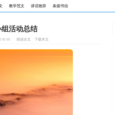
文
教学范文
讲话致辞
条据书信
小组活动总结
:41:05
阅读全文
下载本文