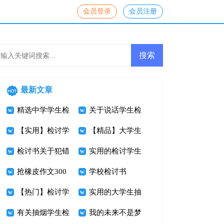
会员登录
会员注册
最新文章
精选中学学生检
关于说话学生检
讨书范文锦集五
【实用】检讨学
讨书模板集合九
【精品】大学生
篇
生的检讨书三篇
检讨书关于犯错
篇
寝室违规检讨书
实用的检讨学生
学生范文
抢橡皮作文300
3篇
的检讨书范文汇
学校检讨书
字
【热门】检讨学
编九篇
实用的大学生抽
生的检讨书范文
有关抽烟学生检
烟检讨书4篇
我的未来不是梦