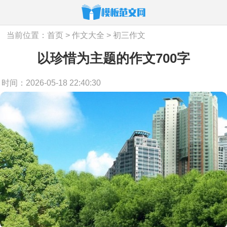
当前位置：
首页
>
作文大全
>
初三作文
以珍惜为主题的作文700字
时间：2026-05-18 22:40:30