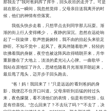
那我去了”我对爸妈挥了挥手，回头欢欣的走开了。可是
就在那么一瞬间，我忽然觉得，父母亲目送我离开的时
候，他们的神情有些落寞。
我低头快步走着，只想早点去到同学那儿玩耍。渐
渐的街上行人变得稀少，，夜静的深沉。忽然在远处响
起了一段旋律，歌声悠扬婉转，我不由的抬起头来驻足
静听。不知不觉中，起风了。夜风伴随着歌声，轻轻的
吹拂着我的身躯，夜空也被这阵风吹得晴朗开来，月华
重新撒在了大地上，淡淡的柔光沁人心脾。一曲歌毕，
我站在原地怔了许久，思绪也随着月光渐渐开朗起来，
最后甩了甩头，迈开步子回头跑去。
“爸！妈！我回来了！”只是远远的'看到爸妈的身
影，我便忍不住开口叫道。父母亲听到后猛的转过头
来，夜色朦胧，看不清他们的表情，似是有些吃惊，似
是有些喜悦。“怎么回来了？不去玩了吗？”“不去了，决