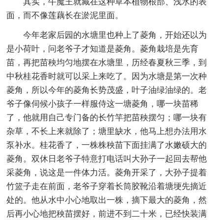
其实，牛魔王就藏在这种草本植物根部、浅水的表
面，而不像莲藕长在淤泥里面。
今年老家后园的水塘里也种上了菱角，开始还以为
是小荷叶，问老爷子才知道是菱角。菱角栽培是先育
苗，再把苗秧均匀地摆在水塘里，历经春夏秋三季，到
中秋桂花香时就可以采上来吃了。因为水塘是第一次种
菱角，所以今年的菱角长势茂盛，叶子油绿油绿的。老
爷子像伺候小孩子一样服侍这一塘菱角，哪一块苗稀
了，他就用自己专门备的长竹竿把苗秧摆匀；哪一块有
杂草，不长上来就除了；塘里缺水，他马上想办法用水
泵补水。桂花香了，一株株秧苗下面挂满了水嫩硕大的
菱角。双休日老爷子特意打电话叫大孙子一起回去帮他
采菱角，说这是一件体力活。菱角开采了，大孙子提着
竹篮子走在前面，老爷子穿着长筒胶靴沿着塘埂先摘近
处的。他从水中小心地取出一株，摘下最大的菱角，然
后再小心地把秧苗摆好，前进不到二十米，已经快装满