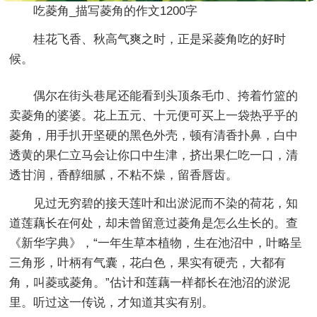
吃菱角_描写菱角的作文1200字
桂花飞香、秋高气爽之时，正是采菱角吃的好时
候。
偶尔在街头巷尾还能看到头顶条毛巾、挎着竹篮的
卖菱角的婆婆。花上五元、十元便可买上一袋热乎乎的
菱角，用手扒开坚硬的黑色外壳，顿有清香扑鼻，白中
透黄的果仁立马会让你口中生津，挤出果仁吃一口，清
透甘润，香醇细腻，不粘不燥，留香唇齿。
见过无穷碧的接天莲叶和出淤泥而不染的荷花，知
道莲藕长在何处，却未曾留意过菱角是怎么生长的。查
《新华字典》，“一年生草本植物，生在池沼中，叶略呈
三角形，叶柄有气囊，花白色，果实有硬壳，大都有
角，叫菱或菱角。”估计和莲藕一样都长在池沼的淤泥
里。听过这一传说，才知道其实有别。