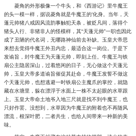
菱角的外形极像一个牛头，和《西游记》里牛魔王
的头一模一样，据说菱角就是牛魔王的'化身。当年，天
蓬元帅猪八戒因风流韵事触犯天条，被贬凡间，落得个
猪头人行、非猪非人的怪模样，其“天蓬元帅”一职也因此
成了丑陋的代名词，无哪路神仙前去补缺。玉皇大帝思
来想去觉得牛魔王外丑内忠，最适合这一岗位。于是下
发谕旨，封牛魔王为天蓬元帅，即刻上任。牛魔王与铁
扇公主隐居深山，过着悠闲的日子，无心做这个天蓬元
帅，玉皇大帝多道谕旨催促其赴命，牛魔王发誓不做这
个天蓬元帅，也想逃避一时铁扇公主魔爪的掌控，就隐
藏在水塘里，躲在漂浮于水面上一株不太起眼的水草跟
上。玉皇大帝命土地爷入地三尺就是找不到牛魔王，也
只好作罢。没想到，水草因为牛魔王的附着也不再随风
漂流，根深叶肥，二者共生，也给人间带来一种新的美
味。