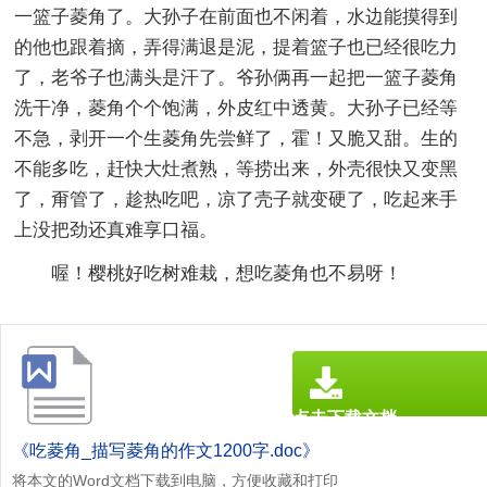
一篮子菱角了。大孙子在前面也不闲着，水边能摸得到
的他也跟着摘，弄得满退是泥，提着篮子也已经很吃力
了，老爷子也满头是汗了。爷孙俩再一起把一篮子菱角
洗干净，菱角个个饱满，外皮红中透黄。大孙子已经等
不急，剥开一个生菱角先尝鲜了，霍！又脆又甜。生的
不能多吃，赶快大灶煮熟，等捞出来，外壳很快又变黑
了，甭管了，趁热吃吧，凉了壳子就变硬了，吃起来手
上没把劲还真难享口福。
喔！樱桃好吃树难栽，想吃菱角也不易呀！
点击下载文档
文档为doc格式
《吃菱角_描写菱角的作文1200字.doc》
将本文的Word文档下载到电脑，方便收藏和打印