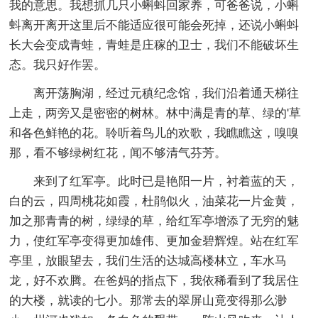
我的意思。我想抓几只小蝌蚪回家养，可爸爸说，小蝌
蚪离开离开这里后不能适应很可能会死掉，还说小蝌蚪
长大会变成青蛙，青蛙是庄稼的卫士，我们不能破坏生
态。我只好作罢。
离开荡胸湖，经过元稹纪念馆，我们沿着通天梯往
上走，两旁又是密密的树林。林中满是青的草、绿的'草
和各色鲜艳的花。聆听着鸟儿的欢歌，我瞧瞧这，嗅嗅
那，看不够绿树红花，闻不够清气芬芳。
来到了红军亭。此时已是艳阳一片，衬着蓝的天，
白的云，四周桃花如霞，杜鹃似火，油菜花一片金黄，
加之那青青的树，绿绿的草，给红军亭增添了无穷的魅
力，使红军亭变得更加雄伟、更加金碧辉煌。站在红军
亭里，放眼望去，我们生活的达城高楼林立，车水马
龙，好不欢腾。在爸妈的指点下，我依稀看到了我居住
的大楼，就读的七小。那常去的翠屏山竟变得那么渺