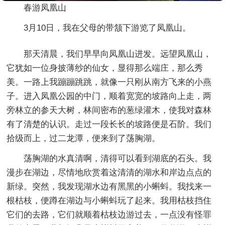
春游凤凰山
3月10日，我在父母的带颔下游览了凤凰山。
那天清晨，我们早早向凤凰山进发。远望凤凰山，
它犹如一位身披薄纱的仙女，显得那么端庄，那么秀
美。一路上我蹦蹦跳跳，就像一只刚从南方飞来的小燕
子。进入凤凰公园的中门，顺着宽宽的坡路向上走，两
旁林立的参天大树，林间密布的葱绿灌木，使我对森林
有了清楚的认识。走过一段长长的坡路便是石阶。我们
拾级而上，过二龙潭，便来到了荡胸湖。
荡胸湖的水真清啊，清得可以看到湖底的石头。我
漫步在湖边，尽情地欣赏着这清清的湖水和岸边点点的
新绿。突然，我发现湖水边有黑黑的小蝌蚪。我找来一
根枯枝，便蹲在湖边与小蝌蚪玩了起来。我用枯枝挡住
它们的去路，它们就顺着枯枝边游过去，一点没有怪罪