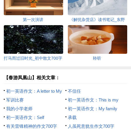
第一次演讲
《解忧杂货店》读书笔记_东野
圭吾著作读书笔记500字
打马而过旧时光_初中散文700字
聆听
【春游凤凰山】相关文章：
初一英语作文：A letter to My
不信任
Friend
军训比赛
初一英语作文：This is my
我的小学老师
family
初一英语作文：My family
初一英语作文：Self
承载
introduction
有关雷锋精神的作文700字
人虽死意犹生作文700字