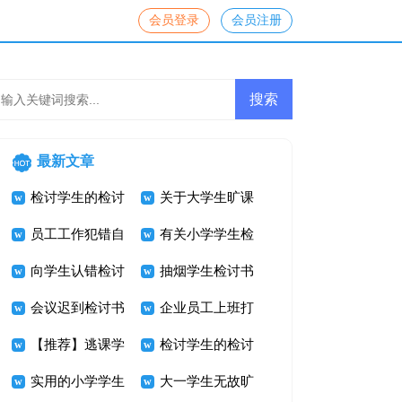
会员登录
会员注册
最新文章
检讨学生的检讨
关于大学生旷课
书范文合集十篇
员工工作犯错自
检讨书模板合集
有关小学学生检
我反省检讨书
向学生认错检讨
7篇
讨书范文集锦6
抽烟学生检讨书
书范文八篇
会议迟到检讨书
篇
7篇
企业员工上班打
7篇
【推荐】逃课学
瞌睡检讨书
检讨学生的检讨
生检讨书范文集
实用的小学学生
书模板合集8篇
大一学生无故旷