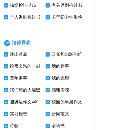
锦七篇
检讨书范文锦集
抽烟检讨书15
课检讨书
有关迟到检讨书
七篇
篇
个人迟到检讨书
四篇
关于初中学生检
五篇
讨书四篇
猜你喜欢
冰山难靠
云雀和山鸡的价
给窦文浩的一封
值
我的趣事
信_四年级书信
童年趣事
我的愿望
作文400字
我们班的大嘴巴
感谢雪花
迎奥运作文400
校园的早晨作文
字 加油！奥运
实习报告
600字
合同范文
诗歌
承诺书