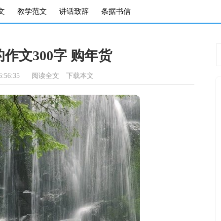
文
教学范文
讲话致辞
条据书信
作文300字 购年货
:56:35
阅读全文
下载本文