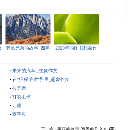
故
老鼠兄弟的故事_四年
2020年的图书想象作
级童话作文400字
文400字
未来的汽车 _想象作文
在“猩猩”的世界里_想象作文
拉选票
打羽毛球
让座
查字典
美丽的校园_写景的作文300字
下一篇：