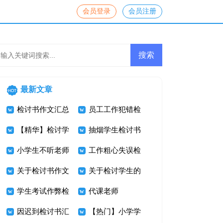
会员登录
会员注册
最新文章
检讨书作文汇总
员工工作犯错检
七篇
【精华】检讨学
讨书范文
抽烟学生检讨书
生的检讨书合集
小学生不听老师
6篇
工作粗心失误检
七篇
的话检讨书
关于检讨书作文
讨书
关于检讨学生的
集锦九篇
学生考试作弊检
检讨书范文合集
代课老师
讨书范文
因迟到检讨书汇
8篇
【热门】小学学