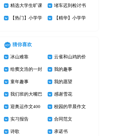
总九篇
精选大学生旷课
生检讨书范文集
堵车迟到检讨书
检讨书锦集9篇
【热门】小学学
合5篇
汇编7篇
【精华】小学学
生检讨书模板合
生检讨书4篇
集十篇
猜你喜欢
冰山难靠
云雀和山鸡的价
给窦文浩的一封
值
我的趣事
信_四年级书信
童年趣事
我的愿望
作文400字
我们班的大嘴巴
感谢雪花
迎奥运作文400
校园的早晨作文
字 加油！奥运
实习报告
600字
合同范文
诗歌
承诺书