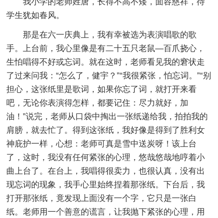
我小学的老师姓唐，长得不高不矮，面容慈祥，待
学生犹如春风。
那是在六一庆典上，我有幸被选为表演唱歌的歌
手。上台前，我心里像是有二十五只老鼠—百爪挠心，
生怕唱得不好或忘词。就在这时，老师看见我的窘状走
了过来问我：“怎么了，健宇？”“我很紧张，怕忘词。”“别
担心，这张纸里是歌词，如果你忘了词，就打开来看
吧，无论你表演得怎样，都要记住：尽力就好，加
油！”说完，老师从口袋中掏出一张纸递给我，拍拍我的
肩膀，就去忙了。得到这张纸，我好像是得到了胜利女
神庇护一样，心想：老师可真是雪中送炭呀！该上台
了，这时，我没有任何紧张的心理，悠哉悠哉地哼着小
曲上台了。在台上，我唱得很卖力，也很认真，没有出
现忘词的现象，我手心里始终捏着那张纸。下台后，我
打开那张纸，竟发现上面没有一个字，它只是一张白
纸。老师用一个善意的谎言，让我抛下紧张的心理，用