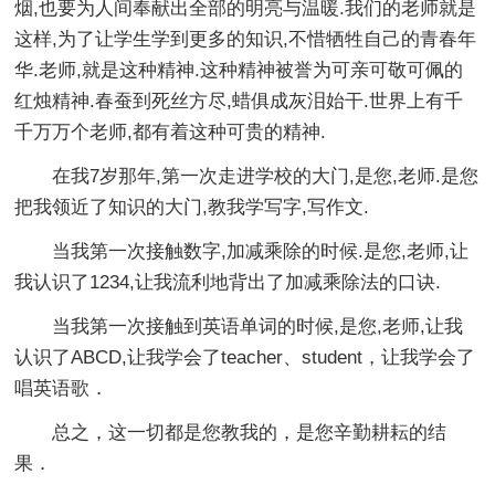
烟,也要为人间奉献出全部的明亮与温暖.我们的老师就是
这样,为了让学生学到更多的知识,不惜牺牲自己的青春年
华.老师,就是这种精神.这种精神被誉为可亲可敬可佩的
红烛精神.春蚕到死丝方尽,蜡俱成灰泪始干.世界上有千
千万万个老师,都有着这种可贵的精神.
在我7岁那年,第一次走进学校的大门,是您,老师.是您
把我领近了知识的大门,教我学写字,写作文.
当我第一次接触数字,加减乘除的时候.是您,老师,让
我认识了1234,让我流利地背出了加减乘除法的口诀.
当我第一次接触到英语单词的时候,是您,老师,让我
认识了ABCD,让我学会了teacher、student，让我学会了
唱英语歌．
总之，这一切都是您教我的，是您辛勤耕耘的结
果．