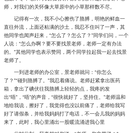
师，对我们的关怀像大草原中的小草那样数不尽。
记得有一次，我不小心擦伤了胳膊，明艳的鲜血一
直往外流，上面还粘满的沙土，我忍不住叫了一声，其
他同学也闻声赶来，“怎么了？怎么了？”同学们问，一个
人说：“怎么办啊？要不要找景老师，老师一定有办法
的。”其他同学也表示赞同，两个同学拉起我一起去找景
老师了。
一到进老师的办公室，景老师就问：“你怎么
了？”“碰到胳膊了。”我忍着痛说。老师赶紧拿出医药
箱，拿出了碘伏往我胳膊上轻轻的点，我疼的发
出“唔”，“唔”的声音，“很快就好了，坚持住。”老师温和
地给我说，擦好了，我觉得也没以前痛了，老师给我写
好了请假条，并给我妈妈打了电话，不一会儿我的妈妈
来了，此时，我心里涌出一股暖流涌进我心里