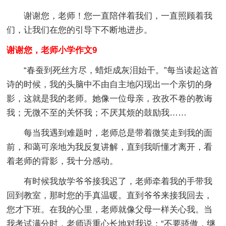
谢谢您，老师！您一直陪伴着我们，一直照顾着我
们，让我们在您的引导下不断地进步。
谢谢您，老师小学作文9
“春蚕到死丝方尽，蜡炬成灰泪始干。”每当读起这首
诗的时候，我的头脑中不由自主地闪现出一个亲切的身
影，这就是我的老师。她像一位母亲，孜孜不卷的教诲
我；无微不至的关怀我；不厌其烦的鼓励我……
每当我遇到难题时，老师总是带着微笑走到我的面
前，和蔼可亲地为我反复讲解，直到我听懂才离开，看
着老师的背影，我十分感动。
有时候我放学爷爷接我迟了，老师牵着我的手带我
回到教室，那时您的手真温暖。直到爷爷来接我回去，
您才下班。在我的心里，老师就像父母一样关心我。当
我考试满分时，老师语重心长地对我说：“不要骄傲，继