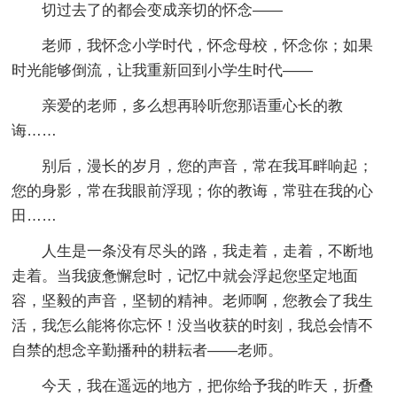
切过去了的都会变成亲切的怀念——
老师，我怀念小学时代，怀念母校，怀念你；如果
时光能够倒流，让我重新回到小学生时代——
亲爱的老师，多么想再聆听您那语重心长的教
诲……
别后，漫长的岁月，您的声音，常在我耳畔响起；
您的身影，常在我眼前浮现；你的教诲，常驻在我的心
田……
人生是一条没有尽头的路，我走着，走着，不断地
走着。当我疲惫懈怠时，记忆中就会浮起您坚定地面
容，坚毅的声音，坚韧的精神。老师啊，您教会了我生
活，我怎么能将你忘怀！没当收获的时刻，我总会情不
自禁的想念辛勤播种的耕耘者——老师。
今天，我在遥远的地方，把你给予我的昨天，折叠