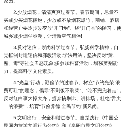
家园。
2.少放烟花，清清爽爽过春节。
春节期间，尽量不
买或少买烟花鞭炮，少放或不放烟花爆竹，商铺、酒店
和经营户要逐步改变放“开门炮”、烧“开门香”的陋习，使
城乡减少烟尘弥漫，让清新空气相伴!
3.反对迷信，崇尚科学过春节。
弘扬科学精神，自
觉抵制封建迷信和邪教活动;学法用法，坚决反对“黄、
赌、毒”等社会丑恶现象;多参加科普活动，增强辨别能
力，提高科学文化素质。
4.“光盘”行动，勤俭节约过春节。
树立“节约光荣 浪
费可耻”的理念，倡导“不剩饭不剩菜”、“吃不完兜着走”，
反对红白事大操大办，摒弃搞攀比、讲排场，杜绝“舌尖
上的浪费”，培育“节俭养德 全民节约”新风尚。
5.文明出行，安全和谐过春节。
自觉践行《中国公
民国内旅游文明行为公约》和《阜阳市民文明公约》，