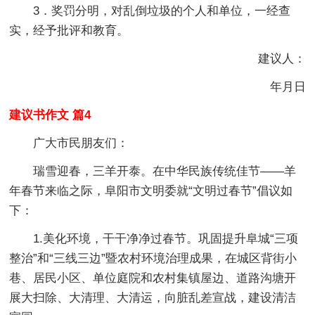
3．奖罚分明，对乱倒垃圾的个人和单位，一经查
实，经予批评和教育。
建议人：
年月日
建议书作文 篇4
广大市民朋友们：
瑞雪迎春，三羊开泰。在中华民族传统佳节——羊
年春节来临之际，阜阳市文明委就“文明过春节”倡议如
下：
1.美化环境，干干净净过春节。
巩固提升阜城“三项
整治”和“三线三边”暨农村环境治理成果，在城区背街小
巷、居民小区、单位庭院和农村集镇屋边、道路沟塘开
展大扫除、大清理、大清运，向脏乱差宣战，建设清洁