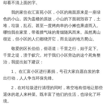
却看不清上面的字。
我的家住在汇富苑小区，小区的南面原来是一座绿
色的小山。因为盖楼的原故，小山的下面就毁容了，土
堆，垃圾，乱石。甚至一度烤肉串的小摊也乘虚而入。
哪怕我在家里，带着膻气味的青烟随风而来。虽然离山
很近，但小区的人们都绕开它，而去远的地方爬山。
敬爱的区长伯伯，俗语道：千里之行，始于足下。
千里之堤，溃于蚁穴。对于我们小区旁边的这个死角整
治，我提出如下建议：
1 。在汇富小区进行募捐，号召大家自愿自发的拿
出行动，人人争当环保先锋。
2．在对垃圾进行清理的同时，将空地有偿地让那些
退休的老人来种菜。既丰富了他们的生活，也绿化了环
境。