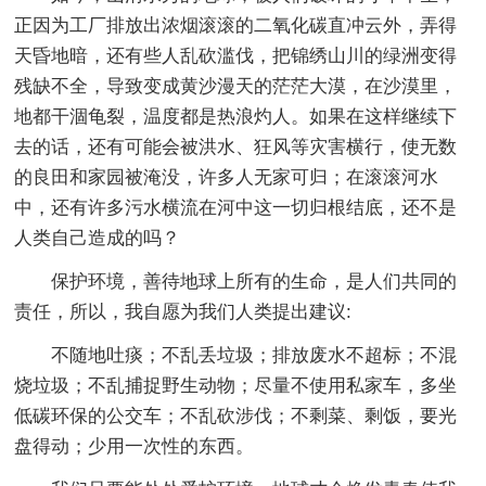
正因为工厂排放出浓烟滚滚的二氧化碳直冲云外，弄得
天昏地暗，还有些人乱砍滥伐，把锦绣山川的绿洲变得
残缺不全，导致变成黄沙漫天的茫茫大漠，在沙漠里，
地都干涸龟裂，温度都是热浪灼人。如果在这样继续下
去的话，还有可能会被洪水、狂风等灾害横行，使无数
的良田和家园被淹没，许多人无家可归；在滚滚河水
中，还有许多污水横流在河中这一切归根结底，还不是
人类自己造成的吗？
保护环境，善待地球上所有的生命，是人们共同的
责任，所以，我自愿为我们人类提出建议:
不随地吐痰；不乱丢垃圾；排放废水不超标；不混
烧垃圾；不乱捕捉野生动物；尽量不使用私家车，多坐
低碳环保的公交车；不乱砍涉伐；不剩菜、剩饭，要光
盘得动；少用一次性的东西。