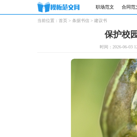
职场范文
合同范
当前位置：
首页
>
条据书信
>
建议书
保护校
时间：2026-06-03 12