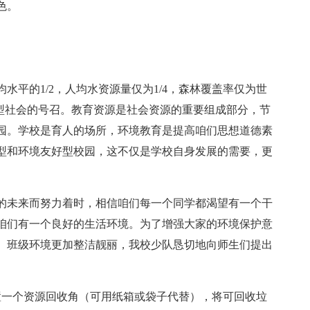
色。
水平的1/2，人均水资源量仅为1/4，森林覆盖率仅为世
约型社会的号召。教育资源是社会资源的重要组成部分，节
园。学校是育人的场所，环境教育是提高咱们思想道德素
型和环境友好型校园，这不仅是学校自身发展的需要，更
的未来而努力着时，相信咱们每一个同学都渴望有一个干
咱们有一个良好的生活环境。为了增强大家的环境保护意
、班级环境更加整洁靓丽，我校少队恳切地向师生们提出
置一个资源回收角（可用纸箱或袋子代替），将可回收垃