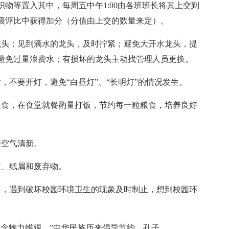
物等置入其中，每周五中午1:00由各班班长将其上交到
级评比中获得加分（分值由上交的数量来定）。
龙头；见到滴水的龙头，及时拧紧；避免大开水龙头，提
避免过量浪费水；有损坏的龙头主动找管理人员更换。
，不要开灯，避免“白昼灯”、“长明灯”的情况发生。
粮食，在食堂就餐酌量打饭，节约每一粒粮食，培养良好
持空气清新。
皮、纸屑和废弃物。
起，遇到破坏校园环境卫生的现象及时制止，想到校园环
恒念物力维艰。”中华民族历来倡导节约，孔子