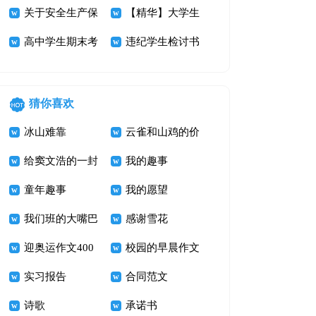
检讨书
关于安全生产保
证书汇编八篇
【精华】大学生
证书模板10篇
高中学生期末考
挂科检讨书3篇
违纪学生检讨书
试化学不及格检
集合8篇
讨书
猜你喜欢
冰山难靠
云雀和山鸡的价
给窦文浩的一封
值
我的趣事
信_四年级书信
童年趣事
我的愿望
作文400字
我们班的大嘴巴
感谢雪花
迎奥运作文400
校园的早晨作文
字 加油！奥运
实习报告
600字
合同范文
诗歌
承诺书