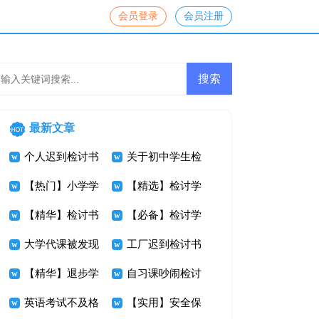
会员登录
会员注册
最新文章
个人迟到检讨书
关于初中学生检
五篇
【热门】小学学
讨书四篇
【精选】检讨学
生检讨书集锦7
【精华】检讨书
生的检讨书九篇
【必备】检讨学
篇
作文四篇
大学代课被发现
生的检讨书范文
工厂迟到检讨书
检讨书
【精华】退步学
集合六篇
7篇
自习课吵闹检讨
生检讨书三篇
英语考试不及格
书
【实用】安全保