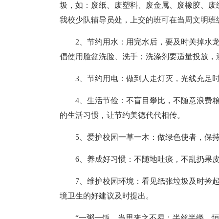
圾，如：废纸、废塑料、废金属、废橡胶、废织
我校少队辅导员处，上交的班可在当周文明班
2、节约用水：用完水后，要及时关掉水
倡使用脸盆洗脸、洗手；洗涤剂要适量投放，
3、节约用电：做到人走灯灭，光线充足时
4、生活节俭：不盲目攀比，不随意浪费
的生活习惯，让节约美德代代相传。
5、爱护校园一草一木：做绿色使者，保
6、养成好习惯：不随地吐痰，不乱扔果
7、维护校园环境：看见纸张垃圾及时捡
境卫生的好建议及时提出。
“一粥一饭，当思来之不易；半丝半缕，