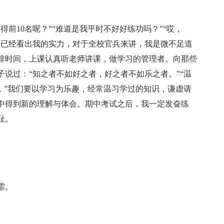
前10名呢？”“难道是我平时不好好练功吗？”“哎，
中已经看出我的实力，对于全校官兵来讲，我是微不足道
排时间，上课认真听老师讲课，做学习的管理者。向那些
说过﹕“知之者不如好之者，好之者不如乐之者。”“温
，”我们要以学习为乐趣，经常温习学过的知识，谦虚请
中得到新的理解与体会。期中考试之后，我一定发奋练
耻。
霏。