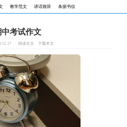
文
教学范文
讲话致辞
条据书信
期中考试作文
:52:27
阅读全文
下载本文