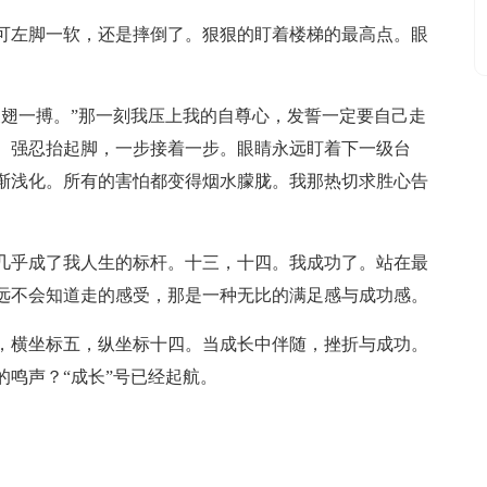
可左脚一软，还是摔倒了。狠狠的盯着楼梯的最高点。眼
展翅一搏。”那一刻我压上我的自尊心，发誓一定要自己走
。强忍抬起脚，一步接着一步。眼睛永远盯着下一级台
渐浅化。所有的害怕都变得烟水朦胧。我那热切求胜心告
几乎成了我人生的标杆。十三，十四。我成功了。站在最
远不会知道走的感受，那是一种无比的满足感与成功感。
，横坐标五，纵坐标十四。当成长中伴随，挫折与成功。
鸣声？“成长”号已经起航。