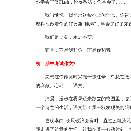
你学会了做Flash，说要教我；你学会了……
我很惭愧，似乎永远帮不上你什么。你告
理得地做着你的好友兼“徒弟”，学会了好多东
我们是朋友，永远不变。
而且，不是我和你，而是你和我。
初二期中考试作文3
总想在你微笑时采撷一抹红晕；总想在微
的容颜。心动——语文。
清晨，漫步在雾霭还未散去的校园里，朦
一个诗意的生活，语文给了我一双发现美的眼
喜欢李白“长风破浪会有时，直挂云帆济
我走进了诗意的生活，让我在某一心动时刻，