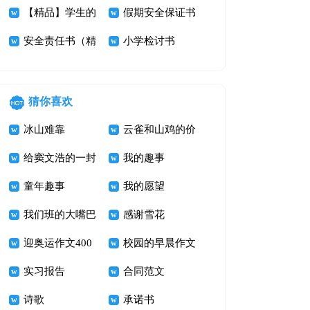
检讨书模板集锦
【精品】学生的
模板汇编五篇
假期安全保证书
七篇
保证书汇编6篇
安全责任书（精
汇编八篇
小学检讨书
选6篇）
猜你喜欢
冰山难靠
云雀和山鸡的价
给窦文浩的一封
值
我的趣事
信_四年级书信
童年趣事
我的愿望
作文400字
我们班的大嘴巴
感谢雪花
迎奥运作文400
校园的早晨作文
字 加油！奥运
实习报告
600字
合同范文
诗歌
承诺书