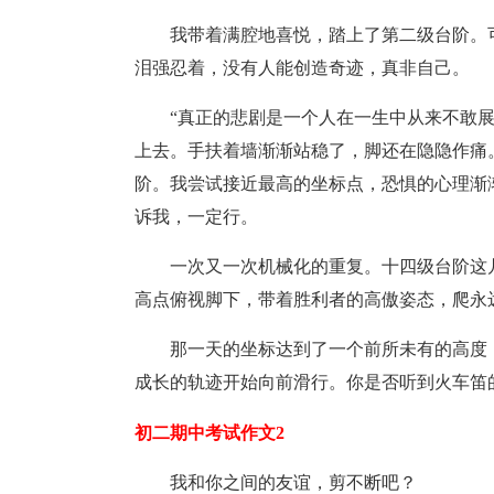
我带着满腔地喜悦，踏上了第二级台阶。
泪强忍着，没有人能创造奇迹，真非自己。
“真正的悲剧是一个人在一生中从来不敢
上去。手扶着墙渐渐站稳了，脚还在隐隐作痛
阶。我尝试接近最高的坐标点，恐惧的心理渐
诉我，一定行。
一次又一次机械化的重复。十四级台阶这
高点俯视脚下，带着胜利者的高傲姿态，爬永
那一天的坐标达到了一个前所未有的高度
成长的轨迹开始向前滑行。你是否听到火车笛的
初二期中考试作文2
我和你之间的友谊，剪不断吧？