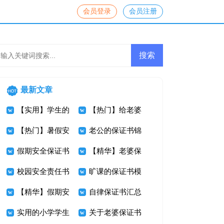
会员登录
会员注册
最新文章
【实用】学生的
【热门】给老婆
保证书3篇
【热门】暑假安
的保证书4篇
老公的保证书锦
全保证书三篇
假期安全保证书
集8篇
【精华】老婆保
集锦五篇
校园安全责任书
证书三篇
旷课的保证书模
15篇
【精华】假期安
板集合五篇
自律保证书汇总
全保证书3篇
实用的小学学生
7篇
关于老婆保证书