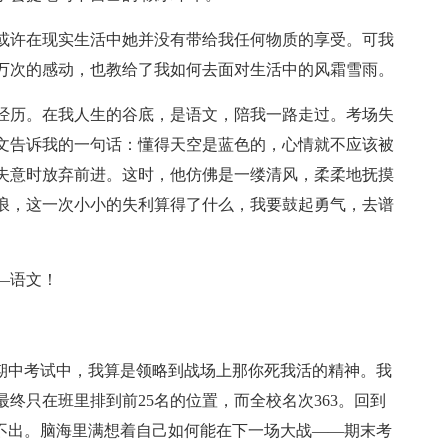
或许在现实生活中她并没有带给我任何物质的享受。可我
万次的感动，也教给了我如何去面对生活中的风霜雪雨。
经历。在我人生的谷底，是语文，陪我一路走过。考场失
文告诉我的一句话：懂得天空是蓝色的，心情就不应该被
失意时放弃前进。这时，他仿佛是一缕清风，柔柔地抚摸
浪，这一次小小的失利算得了什么，我要鼓起勇气，去谱
。
—语文！
在期中考试中，我算是领略到战场上那你死我活的精神。我
终只在班里排到前25名的位置，而全校名次363。回到
居不出。脑海里满想着自己如何能在下一场大战——期末考