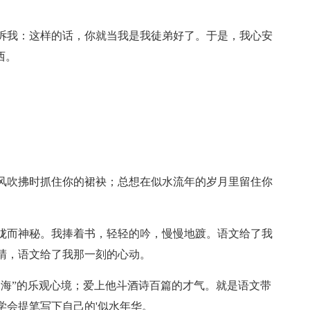
诉我：这样的话，你就当我是我徒弟好了。于是，我心安
西。
风吹拂时抓住你的裙袂；总想在似水流年的岁月里留住你
胧而神秘。我捧着书，轻轻的吟，慢慢地踱。语文给了我
睛，语文给了我那一刻的心动。
沧海”的乐观心境；爱上他斗酒诗百篇的才气。就是语文带
学会提笔写下自己的'似水年华。