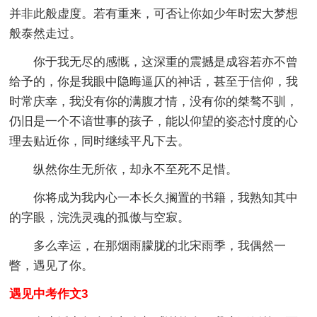
并非此般虚度。若有重来，可否让你如少年时宏大梦想
般泰然走过。
你于我无尽的感慨，这深重的震撼是成容若亦不曾
给予的，你是我眼中隐晦逼仄的神话，甚至于信仰，我
时常庆幸，我没有你的满腹才情，没有你的桀骜不驯，
仍旧是一个不谙世事的孩子，能以仰望的姿态忖度的心
理去贴近你，同时继续平凡下去。
纵然你生无所依，却永不至死不足惜。
你将成为我内心一本长久搁置的书籍，我熟知其中
的字眼，浣洗灵魂的孤傲与空寂。
多么幸运，在那烟雨朦胧的北宋雨季，我偶然一
瞥，遇见了你。
遇见中考作文3