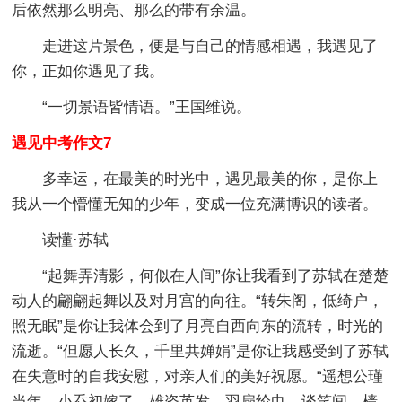
后依然那么明亮、那么的带有余温。
走进这片景色，便是与自己的情感相遇，我遇见了
你，正如你遇见了我。
“一切景语皆情语。”王国维说。
遇见中考作文7
多幸运，在最美的时光中，遇见最美的你，是你上
我从一个懵懂无知的少年，变成一位充满博识的读者。
读懂·苏轼
“起舞弄清影，何似在人间”你让我看到了苏轼在楚楚
动人的翩翩起舞以及对月宫的向往。“转朱阁，低绮户，
照无眠”是你让我体会到了月亮自西向东的流转，时光的
流逝。“但愿人长久，千里共婵娟”是你让我感受到了苏轼
在失意时的自我安慰，对亲人们的美好祝愿。“遥想公瑾
当年，小乔初嫁了，雄姿英发，羽扇纶巾，谈笑间，樯