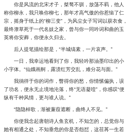
你是风流的北宋才子，桀骜不驯，放荡不羁，他人
称你柳永，我只唤你柳七，那年才高气傲的你惹恼了仁
宗，摇身于纸上的“柳三变”，为风尘女子写词以获衣食，
最终潦草死于一代名妓之家，曾与你一同吟词和曲的玉
英将你安葬，你便永久归去。
后人提笔描绘那是，“半城缟素，一片哀声。”
一日，我幸运地看到了你，我轻吟那油墨印出的小
小字体。“仙娥画舸，露渍红芳交乱，难分花与面。”
我徜徉于你的词作，瞥得你的愁，你情愫偏执，误
了功名，便永无止境地沦落，终“无语凝噎”，你感叹“便
纵有千种风情，更与谁人说。”
“隐隐棹歌，渐被蒹葭遮断，曲终人不见。”
你使我念起唐朝诗人鱼玄机，不知怎的，总觉你与
她有相通之处，不知垂危的你是否怨怼，这荏苒一生若