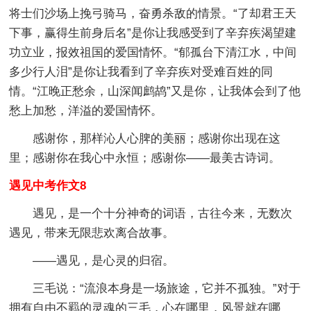
将士们沙场上挽弓骑马，奋勇杀敌的情景。“了却君王天
下事，赢得生前身后名”是你让我感受到了辛弃疾渴望建
功立业，报效祖国的爱国情怀。“郁孤台下清江水，中间
多少行人泪”是你让我看到了辛弃疾对受难百姓的同
情。“江晚正愁余，山深闻鹧鸪”又是你，让我体会到了他
愁上加愁，洋溢的爱国情怀。
感谢你，那样沁人心脾的美丽；感谢你出现在这
里；感谢你在我心中永恒；感谢你——最美古诗词。
遇见中考作文8
遇见，是一个十分神奇的词语，古往今来，无数次
遇见，带来无限悲欢离合故事。
——遇见，是心灵的归宿。
三毛说：“流浪本身是一场旅途，它并不孤独。”对于
拥有自由不羁的灵魂的三毛，心在哪里，风景就在哪