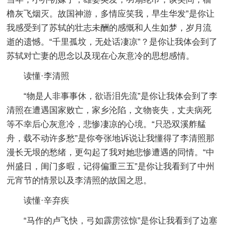
橹灰飞烟灭。故国神游，多情应笑我，早生华发”是你让
我感受到了苏轼的壮志未酬的感慨和人生如梦，岁月流
逝的遗憾。“千里孤坟，无处话凄凉”？是你让我体会到了
苏轼对亡妻的思念以及现在心灰意冷的思想感情。
读懂·李清照
“物是人非事事休，欲语泪先流”是你让我体会到了李
清照在遭遇国家败亡，家乡沦陷，文物丧失，丈夫病死
等不幸后心灰意冷，悲惨凄凉的心境。“只恐双溪舴艋
舟，载不动许多愁”是你夸张地诉说让我懂得了李清照那
漫长无垠的愁绪，更勾起了我对她悲惨遭遇的同情。“中
州盛日，闺门多暇，记得偏重三五”是你让我看到了中州
元宵节的情景以及李清照的故国之思。
读懂·辛弃疾
“马作的卢飞快，弓如霹雳弦惊”是你让我看到了边塞