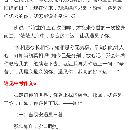
忙碌的日子，现在忆来，却满满的只剩下感动。遇见这
样优秀的你，我怎能说不幸运呢?
佛说：“前世的.五百次回眸，才换来今世的一次擦身
而过。”茫茫人海中，多么的幸运，让我遇见了你。
“长相思兮长相忆，短相思兮无穷极。早知如此绊人
心，何如当初莫相识!”如今已是分别，放心吧，我会带着
你教给我的，继续走下去。就让我再为你道上一句：“辛
苦了，我最亲最亲的你。遇见你，我真的好幸运……”
遇见中考作文6
我走进你的世界，你著上我的颜色。那回，我遇见
了你，正如，你遇见了我。——题记
（一）当易安遇见日暮
残阳如血，夕日晚照。