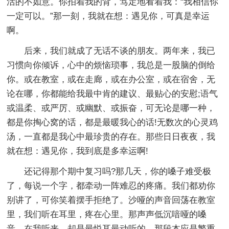
活的不如意。你拍着我的背，笃定地看着我：“我相信你
一定可以。”那一刻，我就在想：遇见你，可真是幸运
啊。
后来，我们就成了无话不谈的朋友。两年来，我已
习惯向你倾诉，心中的烦恼琐事，我总是一股脑的倒给
你。或在教室，或在走廊，或在办公室，或在宿舍，无
论在哪，你都能给我最中肯的建议、最贴心的安慰;语气
或温柔、或严厉、或幽默、或振奋，可无论是哪一种，
都是你掏心窝的话，都是最暖我心的话!无数次的心灵鸡
汤，一直都是我心中最珍贵的存在。那些日日夜夜，我
就在想：遇见你，我到底是多幸运啊!
还记得那个期中复习吗?那几天，你的嗓子难受极
了，每说一个字，都牵动一阵难忍的疼痛。我们都劝你
别讲了，可你笑着摆手拒绝了。沙哑的声音回荡在教室
里，我们听在耳里，疼在心里。那声声低沉喑哑的嗓
音，在我听来，却是最悦耳最动听的。那段本应是繁重