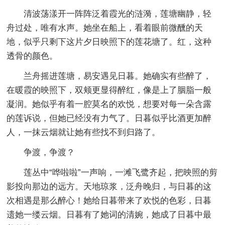
清波荡漾开一阵阵泛着霞光的涟漪，莲塘幽静，轻
舟过处，唯有水声。她坐在船上，看着眼前微醺的天
地，似乎只剩下这片夕日映照下的莲花塘了。红，这种
透骨的颜色。
兰舟摇进莲塘，易安遇见日暮。她确实有些醉了，
在暖霞的映照下，双颊更显得醉红，像是上了胭脂一般
凝润。她似乎有着一腔莫名的欢悦，想要对每一朵含露
的莲诉说，但她已经没有力气了。日暮似乎比酒更加醉
人，一抹云烟就让她有些找不到归路了。
争渡，争渡？
莲丛中“哗啦啦”一声响，一滩飞鹭齐起，把映照的剪
影投向那边的远方。天地琼浆，泛舟晚归，与日暮的这
次相遇是那么醉心！她给日暮带来了欢悦的色彩，日暮
遗她一缕云烟。日暮有了她词的清婉，她成了日暮中最