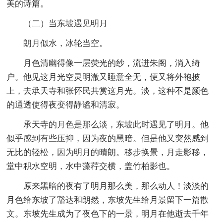
美的诗篇。
（二）当东坡遇见明月
朗月似水，冰轮当空。
月色清幽得像一层荧光的纱，流进朱阁，淌入绮
户。他见这月光空灵明澈又睡意全无，便又将外袍披
上，去承天寺和张怀民共赏这月光。淡，这种不是颜色
的通透使得夜变得静谧和清寂。
承天寺的月色是那么淡，东坡此时遇见了明月。他
似乎感到有些压抑，因为夜的黑暗。但是他又突然感到
无比的轻松，因为明月的晴朗。移步换景，月走影移，
堂中积水空明，水中藻荇交横，盖竹柏影也。
原来黑暗的夜有了明月那么美，那么动人！淡淡的
月色给东坡了豁达和朗然，东坡先生给月景留下一篇散
文。东坡先生成为了夜色下的一景，明月在他逝去千年