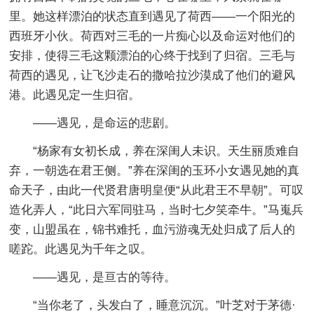
里。她这样漂泊的状态直到遇见了荷西——一个阳光的
西班牙小伙。荷西对三毛的一片痴心以及命运对他们的
安排，使得三毛这颗漂泊的心终于找到了归宿。三毛与
荷西的遇见，让飞沙走石的撒哈拉沙漠成了他们的避风
港。此遇见定一生归宿。
——遇见，是命运的悲剧。
“杨家有女初长成，养在深闺人未识。天生丽质难自
弃，一朝选在君王侧。”养在深闺的玉环小女遇见她的真
命天子，由此一代贤君唐明皇便“从此君王不早朝”。可叹
造化弄人，“此日六军同驻马，当时七夕笑牵牛。”马嵬兵
变，山盟虽在，锦书难托，血污游魂无处归成了后人的
嗟跎。此遇见为千年之叹。
——遇见，是亘古的等待。
“当你老了，头发白了，睡意沉沉。”叶芝对于茅德·