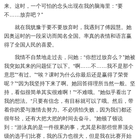
来。这时，一个可怕的念头出现在我的脑海里：“要
不……放弃吧？”
就在我犹豫于要不要放弃时，我遇到了傅园慧。她
因奥运时的一段采访而闻名全国。率真的表情和语言赢
得了全国人民的喜爱。
我情不自禁地走过去，问她：“你想过放弃么？”她被
我突如其来的问题怔了以下。“啊……不……我不是那个
意思”“有过。”“唉？课时为什么你最后还是赢得了荣誉
呢？”“因为我坚持下来了啊。她回答得理所当然一般。坚
持，看似很简单其实很难啊！”“不难哦。”她似乎看出了
我的想法。“只要有信念，有目标就可以了哦。然后，带
着你的爱与激情去努力。不必惧怕失败，因为我们都还
很年轻，还有大把大把的时间去奋斗。”她顿了顿说
到：“游泳真的是一件很累的事，尤其是和那些世界顶尖
级的选手们比赛，我的压力也很大，但是我在比赛开始